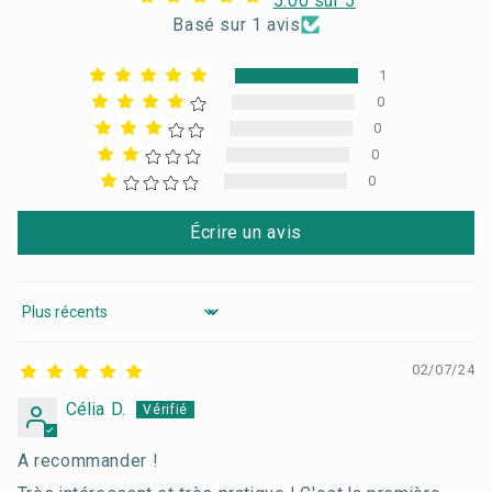
5.00 sur 5
Basé sur 1 avis
1
0
0
0
0
Écrire un avis
Sort by
02/07/24
Célia D.
A recommander !