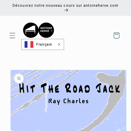
et
Découvrez notre nouveau cours sur antoineherve.com
passer
au
contenu
Panier
Français
Passer aux
informations
produits