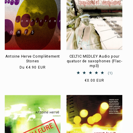
c
t
i
o
n
Antoine Herve Complètement
CELTIC MEDLEY Audio pour
:
Stones
quatuor de saxophones (Flac-
mp3)
Prix
Du
€4.90 EUR
habituel
1
(1)
total
Prix
€0.00 EUR
des
habituel
critiques