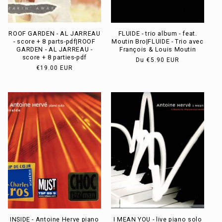
ROOF GARDEN - AL JARREAU
FLUIDE - trio album - feat.
- score + 8 parts-pdf|ROOF
Moutin Bro|FLUIDE - Trio avec
GARDEN - AL JARREAU -
François & Louis Moutin
score + 8 parties-pdf
Prix
Du
€5.90 EUR
Prix
€19.00 EUR
habituel
habituel
INSIDE - Antoine Herve piano
I MEAN YOU - live piano solo