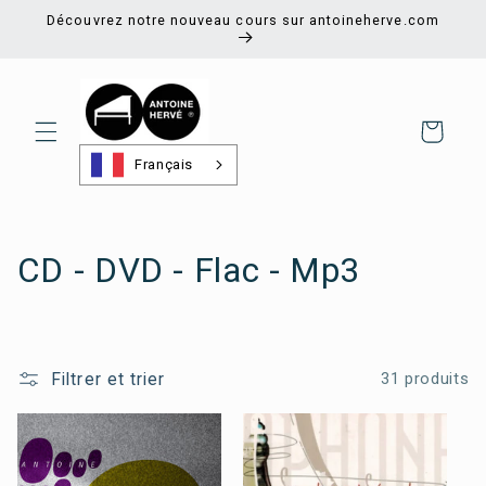
et
Découvrez notre nouveau cours sur antoineherve.com
passer
au
contenu
Panier
Français
C
CD - DVD - Flac - Mp3
o
l
Filtrer et trier
31 produits
l
e