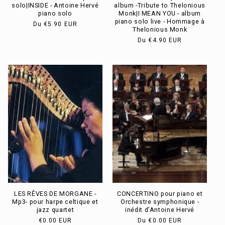
solo|INSIDE - Antoine Hervé
album -Tribute to Thelonious
piano solo
Monk|I MEAN YOU - album
piano solo live - Hommage à
Prix
Du
€5.90 EUR
Thelonious Monk
habituel
Prix
Du
€4.90 EUR
habituel
LES RÊVES DE MORGANE -
CONCERTINO pour piano et
Mp3- pour harpe celtique et
Orchestre symphonique -
jazz quartet
inédit d'Antoine Hervé
Prix
€0.00 EUR
Prix
Du
€0.00 EUR