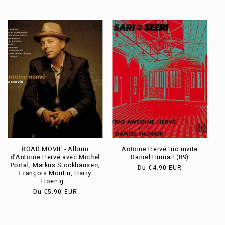
habituel
habituel
ROAD MOVIE - Album
Antoine Hervé trio invite
d'Antoine Hervé avec Michel
Daniel Humair (89)
Portal, Markus Stockhausen,
Prix
Du
€4.90 EUR
François Moutin, Harry
habituel
Hoenig...
Prix
Du
€5.90 EUR
habituel