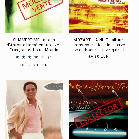
SUMMERTIME - album
MOZART, LA NUIT - album
d'Antoine Hervé en trio avec
cross-over d'Antoine Hervé
François et Louis Moutin
avec choeur et jazz quintet
Prix
€6.90 EUR
1
(1)
habituel
total
Prix
Du
€5.90 EUR
des
habituel
critiques