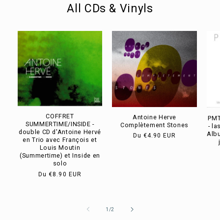
All CDs & Vinyls
COFFRET
Antoine Herve
PMT
SUMMERTIME/INSIDE -
Complètement Stones
- l
double CD d'Antoine Hervé
Albu
Prix
Du
€4.90 EUR
en Trio avec François et
habituel
Louis Moutin
(Summertime) et Inside en
solo
Prix
Du
€8.90 EUR
habituel
de
1
/
2