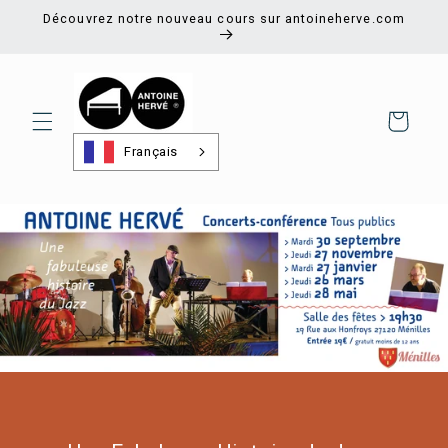
et
Découvrez notre nouveau cours sur antoineherve.com
passer
au
contenu
Panier
Français