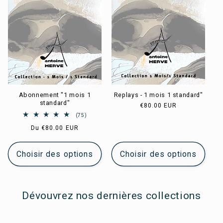
Abonnement "1 mois 1
Replays - 1 mois 1 standard"
standard"
Prix
€80.00 EUR
habituel
75
(75)
total
Prix
Du
€80.00 EUR
des
habituel
critiques
Choisir des options
Choisir des options
Dévouvrez nos dernières collections