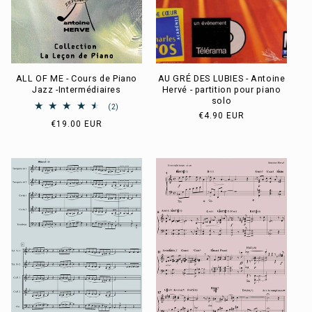
ALL OF ME - Cours de Piano
AU GRÉ DES LUBIES - Antoine
Jazz -Intermédiaires
Hervé - partition pour piano
solo
2
(2)
Prix
€4.90 EUR
total
Prix
€19.00 EUR
des
habituel
habituel
critiques