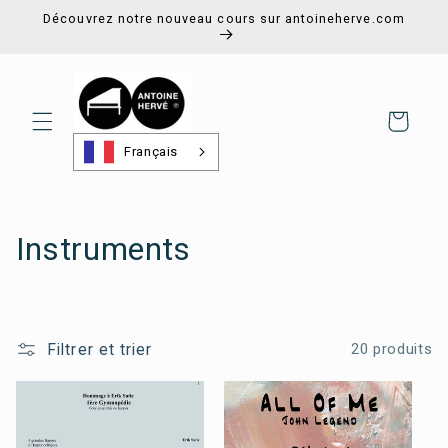
et
Découvrez notre nouveau cours sur antoineherve.com
passer
au
contenu
Panier
Français
C
Instruments
o
l
Filtrer et trier
20 produits
l
e