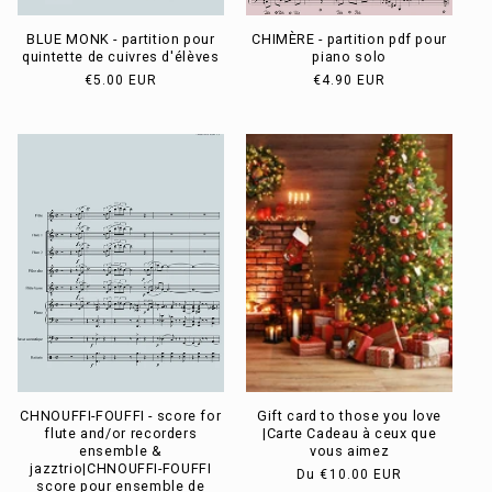
BLUE MONK - partition pour
CHIMÈRE - partition pdf pour
quintette de cuivres d'élèves
piano solo
Prix
€5.00 EUR
Prix
€4.90 EUR
habituel
habituel
CHNOUFFI-FOUFFI - score for
Gift card to those you love
flute and/or recorders
|Carte Cadeau à ceux que
ensemble &
vous aimez
jazztrio|CHNOUFFI-FOUFFI
Prix
Du
€10.00 EUR
score pour ensemble de