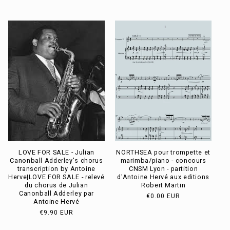
habituel
LOVE FOR SALE - Julian
NORTHSEA pour trompette et
Canonball Adderley's chorus
marimba/piano - concours
transcription by Antoine
CNSM Lyon - partition
Herve|LOVE FOR SALE - relevé
d'Antoine Hervé aux editions
du chorus de Julian
Robert Martin
Canonball Adderley par
Prix
€0.00 EUR
Antoine Hervé
habituel
Prix
€9.90 EUR
habituel