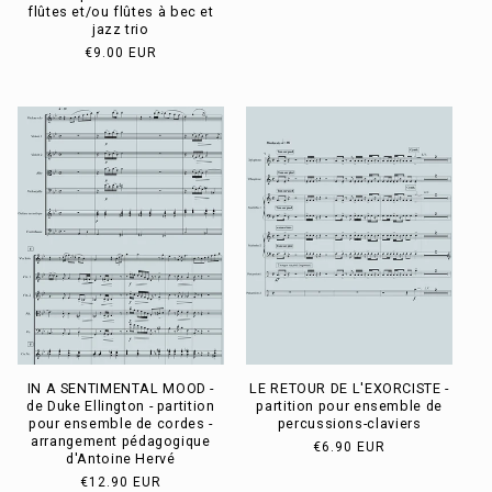
habituel
flûtes et/ou flûtes à bec et
jazz trio
Prix
€9.00 EUR
habituel
IN A SENTIMENTAL MOOD -
LE RETOUR DE L'EXORCISTE -
de Duke Ellington - partition
partition pour ensemble de
pour ensemble de cordes -
percussions-claviers
arrangement pédagogique
Prix
€6.90 EUR
d'Antoine Hervé
habituel
Prix
€12.90 EUR