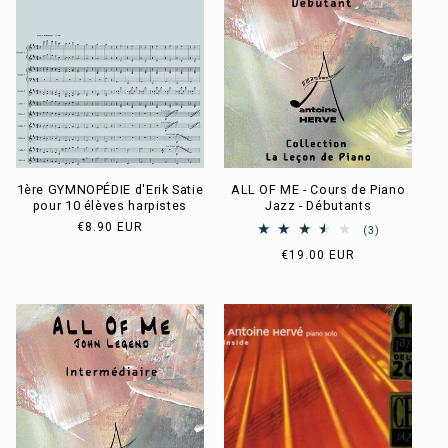
c
t
i
o
n
1ère GYMNOPÉDIE d'Erik Satie
ALL OF ME - Cours de Piano
:
pour 10 élèves harpistes
Jazz - Débutants
Prix
€8.90 EUR
3
(3)
habituel
total
Prix
€19.00 EUR
des
habituel
critiques