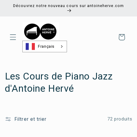
et
Découvrez notre nouveau cours sur antoineherve.com
passer
au
contenu
Panier
Français
C
Les Cours de Piano Jazz
o
d'Antoine Hervé
l
l
Filtrer et trier
72 produits
e