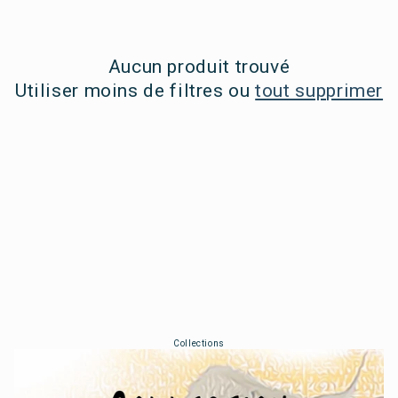
c
t
i
Aucun produit trouvé
Utiliser moins de filtres ou
tout supprimer
o
n
:
Collections