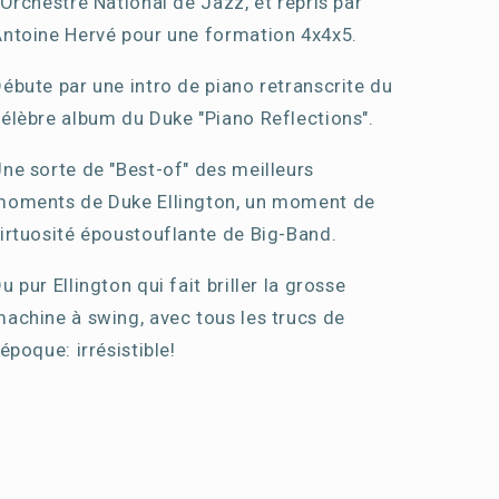
'Orchestre National de Jazz, et repris par
ntoine Hervé pour une formation 4x4x5.
ébute par une intro de piano retranscrite du
élèbre album du Duke "Piano Reflections".
ne sorte de "Best-of" des meilleurs
moments de Duke Ellington, un moment de
irtuosité époustouflante de Big-Band.
u pur Ellington qui fait briller la grosse
achine à swing, avec tous les trucs de
'époque: irrésistible!