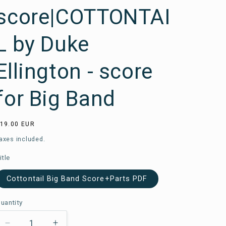
score|COTTONTAI
L by Duke
Ellington - score
for Big Band
sual
19.00 EUR
rice
axes included.
itle
Cottontail Big Band Score+Parts PDF
uantity