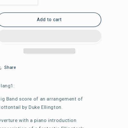
Réduire
Augmenter
la
la
quantité
quantité
Add to cart
de
de
COTTONTAIL
COTTONTAIL
Duke
Duke
Ellington
Ellington
-
-
big
big
band
band
score|COTTONTAIL
score|COTTONTAIL
Share
de
de
Duke
Duke
lang1:
Ellington
Ellington
-
-
ig Band score of an arrangement of
partition
partition
pour
pour
ottontail by Duke Ellington.
Big
Big
Band
Band
verture with a piano introduction