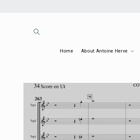
Skip to
content
Home
About Antoine Herve
Skip to
product
information