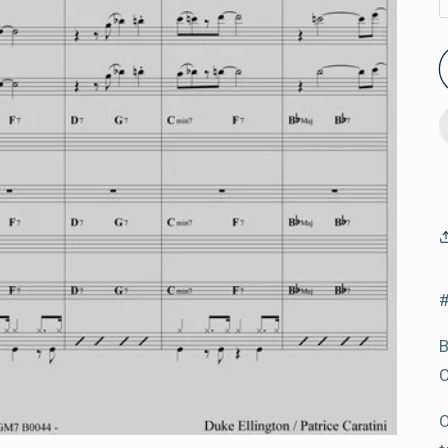
#
B
C
O