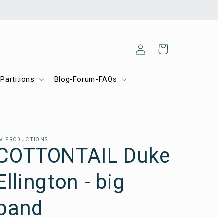
Shopping
Login
cart
Partitions
Blog-Forum-FAQs
V PRODUCTIONS
COTTONTAIL Duke
Ellington - big
band