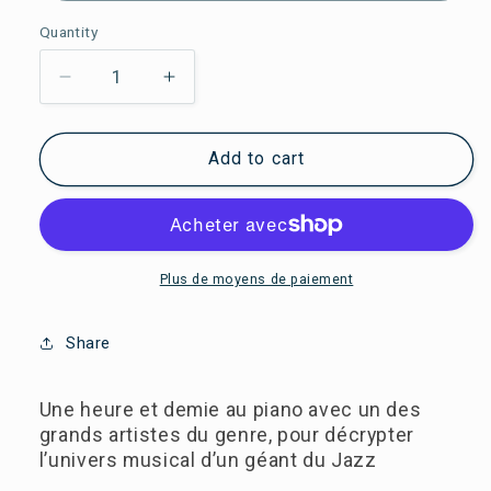
Quantity
Réduire
Augmenter
la
la
quantité
quantité
Add to cart
de
de
La
La
leçon
leçon
de
de
Jazz
Jazz
Plus de moyens de paiement
sur
sur
Thelonious
Thelonious
Monk
Monk
Share
Une heure et demie au piano avec un des
grands artistes du genre, pour décrypter
l’univers musical d’un géant du Jazz