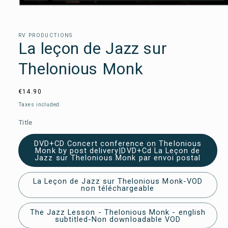
Open
media
1
in
RV PRODUCTIONS
a
La leçon de Jazz sur
modal
window
Thelonious Monk
Usual
€14.90
price
Taxes included.
Title
DVD+CD Concert conference on Thelonious
Monk by post delivery|DVD+Cd La Leçon de
Jazz sur Thelonious Monk par envoi postal
La Leçon de Jazz sur Thelonious Monk-VOD
non téléchargeable
The Jazz Lesson - Thelonious Monk - english
subtitled-Non downloadable VOD