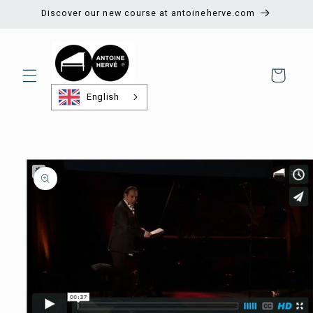
Skip to
Discover our new course at antoineherve.com
content
Shopping
cart
English
Skip to
product
information