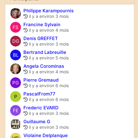
Philippe Karampournis
il y a environ 3 mois
Francine Sylvain
FS
il y a environ 4 mois
Denis GREFFET
DG
il y a environ 3 mois
Bertrand Labreuille
BL
il y a environ 5 mois
Angela Corominas
il y a environ 4 mois
Pierre Gremaud
PG
il y a environ 6 mois
PascalFrom77
P
il y a environ 6 mois
Frederic EVARD
FE
il y a environ 3 mois
Guillaume G
il y a environ 3 mois
Violaine Delplanque